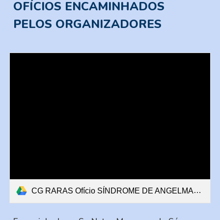
OFÍCIOS ENCAMINHADOS
PELO
S ORGANIZADORES
CG RARAS Ofício SÍNDROME DE ANGELMAN VIGABATRINA (2).pdf